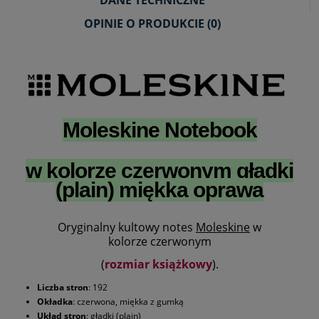
DANE TECHNICZNE
OPINIE O PRODUKCIE (0)
Moleskine Notebook
w
kolorze czerwonym gładki
(plain) miękka oprawa
Oryginalny kultowy notes
Moleskine
w
kolorze czerwonym
(
rozmiar
książkowy
).
Liczba stron
: 192
Okładka
: czerwona, miękka z gumką
Układ stron
: gładki (plain)