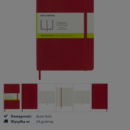
Dostępność:
duża ilość
Wysyłka w:
24 godziny