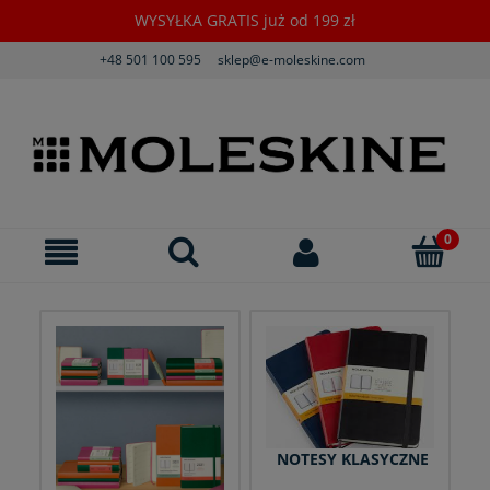
WYSYŁKA GRATIS już od 199 zł
+48 501 100 595
sklep@e-moleskine.com
NOTESY KLASYCZNE