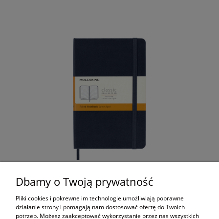
Notes Moleskine Classic M (11,5x18 cm) w linię,
Dbamy o Twoją prywatność
twarda oprawa, granatowy, 208 stron
110,00 zł
Pliki cookies i pokrewne im technologie umożliwiają poprawne
działanie strony i pomagają nam dostosować ofertę do Twoich
potrzeb. Możesz zaakceptować wykorzystanie przez nas wszystkich