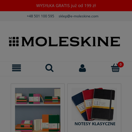
WYSYŁKA GRATIS już od 199 zł
+48 501 100 595
sklep@e-moleskine.com
NOTESY KLASYCZNE