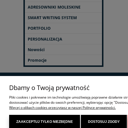
ADRESOWNIKI MOLESKINE
SMART WRITING SYSTEM
PORTFOLIO
PERSONALIZACJA
Nowości
Promocje
Dbamy o Twoją prywatność
POMOC
Pliki cookies i pokrewne im technologie umożliwiają poprawne działanie s
dostosować użycie plików do swoich preferencji, wybierając opcję "Dostosu
Więcej o plikach cookies przeczytasz w naszej Polityce prywatności.
ZAAKCEPTUJ TYLKO NIEZBĘDNE
DOSTOSUJ ZGODY