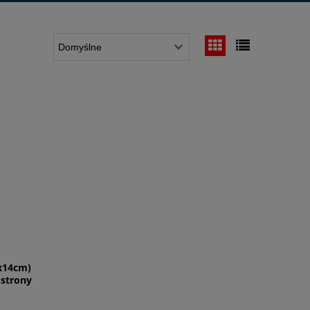
x14cm)
 strony