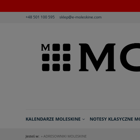
+48 501 100 595
sklep@e-moleskine.com
KALENDARZE MOLESKINE
NOTESY KLASYCZNE M
Jesteś w:
»
ADRESOWNIKI MOLESKINE
REGULAMIN