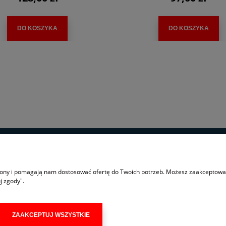
DO KOSZYKA
DO KOSZYKA
MOJE KONTO
trony i pomagają nam dostosować ofertę do Twoich potrzeb. Możesz zaakceptować 
j zgody".
Logowanie
Moje zamówienia
Przechowalnia
ZAAKCEPTUJ WSZYSTKIE
Ustawienia konta