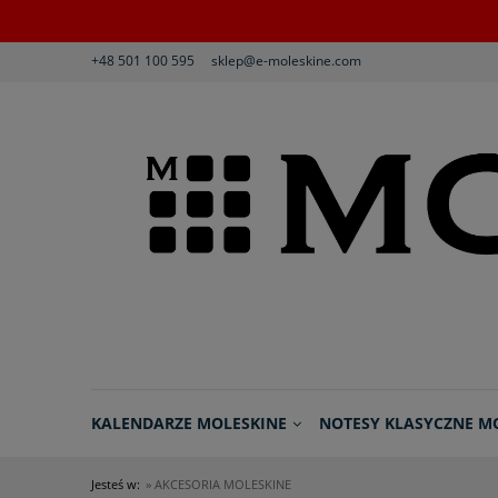
+48 501 100 595
sklep@e-moleskine.com
KALENDARZE MOLESKINE
NOTESY KLASYCZNE M
Jesteś w:
»
AKCESORIA MOLESKINE
REGULAMIN