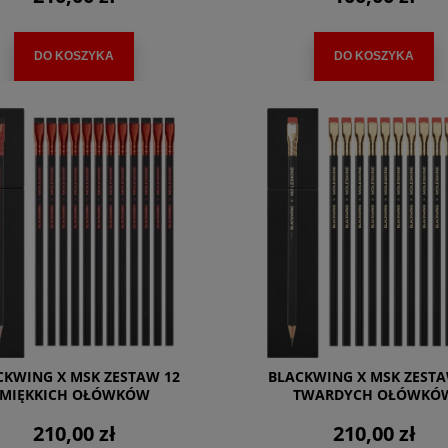
DO KOSZYKA
DO KOSZYKA
CKWING X MSK ZESTAW 12
BLACKWING X MSK ZESTA
MIĘKKICH OŁÓWKÓW
TWARDYCH OŁÓWKÓ
210,00 zł
210,00 zł