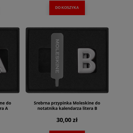
DO KOSZYKA
ine do
Srebrna przypinka Moleskine do
ra A
notatnika kalendarza litera B
30,00 zł