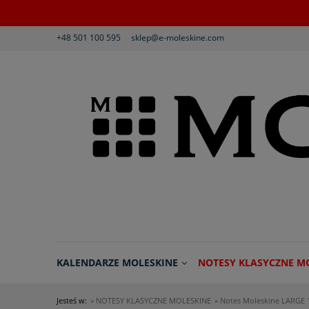
+48 501 100 595
sklep@e-moleskine.com
KALENDARZE MOLESKINE
NOTESY KLASYCZNE M
Jesteś w:
»
NOTESY KLASYCZNE MOLESKINE
»
Notes Moleskine LARGE 
REGULAMIN