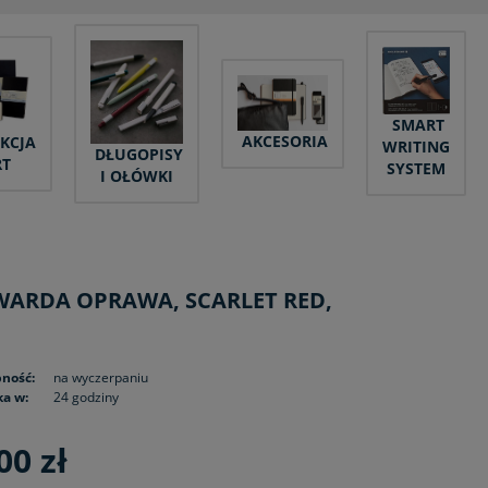
SMART
AKCESORIA
KCJA
WRITING
DŁUGOPISY
RT
SYSTEM
I OŁÓWKI
 TWARDA OPRAWA, SCARLET RED,
ność:
na wyczerpaniu
a w:
24 godziny
00 zł