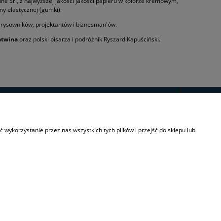
e Srl, z najwyższej jakości jakości papieru w kolorze kremowym,
my elastycznej (gumki).
 rysowników, projektantów i biznesman'ów.
atwina
oraz polski pisarza i podróżnik Ryszard Kapuściński.
INFORMACJE
wykorzystanie przez nas wszystkich tych plików i przejść do sklepu lub