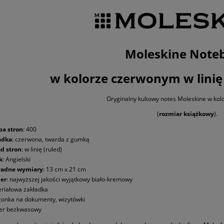
Moleskine Note
w kolorze czerwonym w linię 
Oryginalny kultowy notes Moleskine w ko
(
rozmiar
książkowy
).
ba stron
: 400
adka
: czerwona, twarda z gumką
d stron
: w linię (ruled)
k
: Angielski
ładne wymiary
: 13 cm x 21 cm
er
: najwyższej jakości wyjątkowy biało-kremowy
riałowa zakładka
zonka na dokumenty, wizytówki
er bezkwasowy