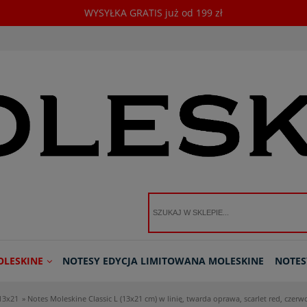
WYSYŁKA GRATIS już od 199 zł
OLESKINE
NOTESY EDYCJA LIMITOWANA MOLESKINE
NOTES
13x21
»
Notes Moleskine Classic L (13x21 cm) w linię, twarda oprawa, scarlet red, czerw