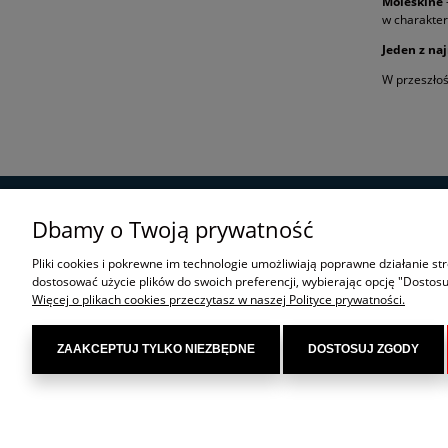
Moleskine
w charakter
Jeden z na
W przeszłoś
Dbamy o Twoją prywatność
POMOC
Pliki cookies i pokrewne im technologie umożliwiają poprawne działanie s
dostosować użycie plików do swoich preferencji, wybierając opcję "Dostosu
Więcej o plikach cookies przeczytasz w naszej Polityce prywatności.
ZAAKCEPTUJ TYLKO NIEZBĘDNE
DOSTOSUJ ZGODY