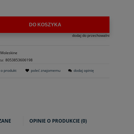
.
DO KOSZYKA
dodaj do przechowalni
Moleskine
tu:
8053853606198
 o produkt
poleć znajomemu
dodaj opinię
ZANE
OPINIE O PRODUKCIE (0)