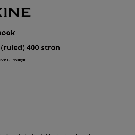
book
(ruled) 400 stron
lorze czerwonym