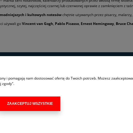
–- marka serii notatników, kalendarzy produkowanych przez włoską firmę Moleskin
ystycznej, szytej, najczęściej czarnej lub czerwonej oprawie z zamknięciem z taś
jmodniejszych i kultowych notesów
chętnie używanych przez pisarzy, malarzy,
ci używali go
Vincent van Gogh
,
Pablo Picasso
,
Ernest Hemingway
,
Bruce Ch
MOJE KONTO
trony i pomagają nam dostosować ofertę do Twoich potrzeb. Możesz zaakceptować 
j zgody".
Logowanie
Moje zamówienia
Przechowalnia
ZAAKCEPTUJ WSZYSTKIE
Ustawienia konta