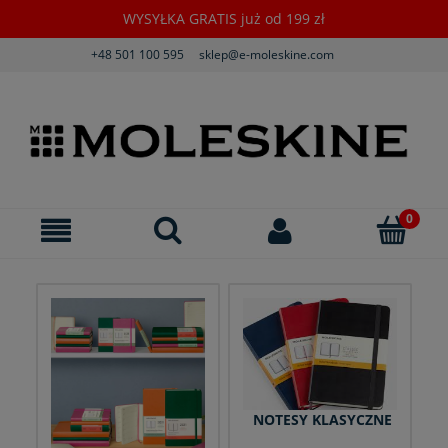
WYSYŁKA GRATIS już od 199 zł
+48 501 100 595
sklep@e-moleskine.com
NOTESY KLASYCZNE