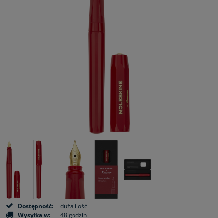
Dostępność:
duża ilość
Wysyłka w:
48 godzin