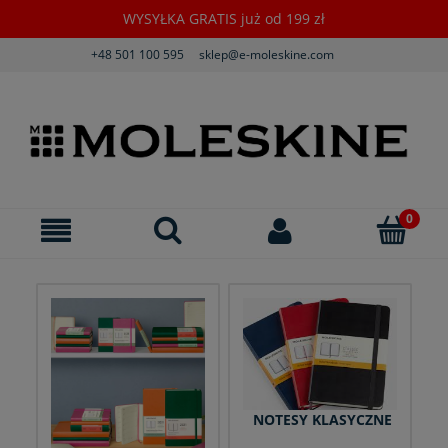
WYSYŁKA GRATIS już od 199 zł
+48 501 100 595
sklep@e-moleskine.com
NOTESY KLASYCZNE