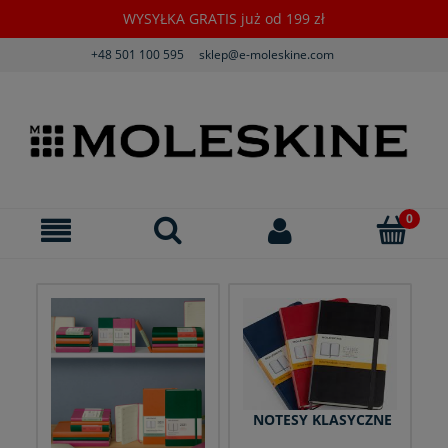
WYSYŁKA GRATIS już od 199 zł
+48 501 100 595
sklep@e-moleskine.com
NOTESY KLASYCZNE