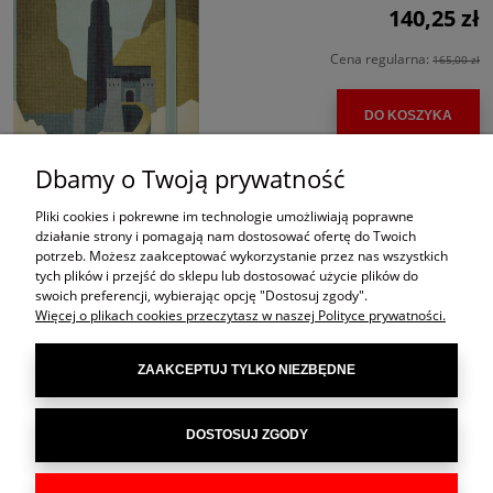
140,25 zł
Cena regularna:
165,00 zł
DO KOSZYKA
Dbamy o Twoją prywatność
Pliki cookies i pokrewne im technologie umożliwiają poprawne
działanie strony i pomagają nam dostosować ofertę do Twoich
potrzeb. Możesz zaakceptować wykorzystanie przez nas wszystkich
tych plików i przejść do sklepu lub dostosować użycie plików do
swoich preferencji, wybierając opcję "Dostosuj zgody".
Więcej o plikach cookies przeczytasz w naszej Polityce prywatności.
ZAAKCEPTUJ TYLKO NIEZBĘDNE
POMOC
DOSTOSUJ ZGODY
MOJE KONTO