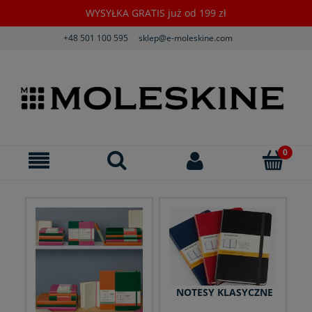
WYSYŁKA GRATIS już od 199 zł
+48 501 100 595
sklep@e-moleskine.com
NOTESY KLASYCZNE