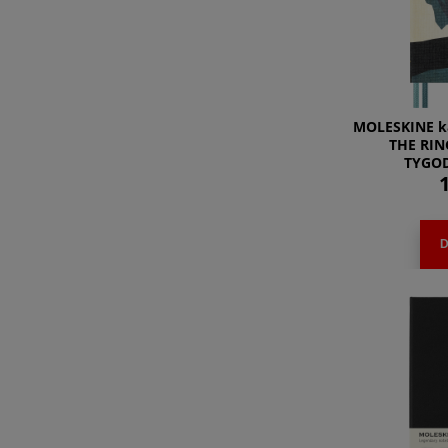
MOLESKINE k
THE RIN
TYGOD
1
D