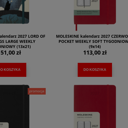
alendarz 2027 LORD OF
MOLESKINE kalendarz 2027 CZERW
GS LARGE WEEKLY
POCKET WEEKLY SOFT TYGODNIO
NIOWY (13x21)
(9x14)
51,00 zł
113,00 zł
O KOSZYKA
DO KOSZYKA
promocja