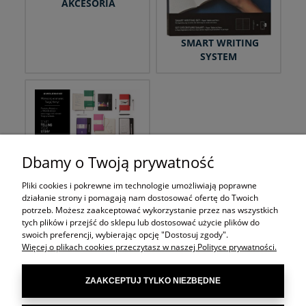
AKCESORIA
SMART WRITING
SYSTEM
PERSONALIZACJA
Dbamy o Twoją prywatność
Pliki cookies i pokrewne im technologie umożliwiają poprawne
działanie strony i pomagają nam dostosować ofertę do Twoich
potrzeb. Możesz zaakceptować wykorzystanie przez nas wszystkich
tych plików i przejść do sklepu lub dostosować użycie plików do
Ten produkt jest niedostępny.
swoich preferencji, wybierając opcję "Dostosuj zgody".
Więcej o plikach cookies przeczytasz w naszej Polityce prywatności.
ZAAKCEPTUJ TYLKO NIEZBĘDNE
POMOC