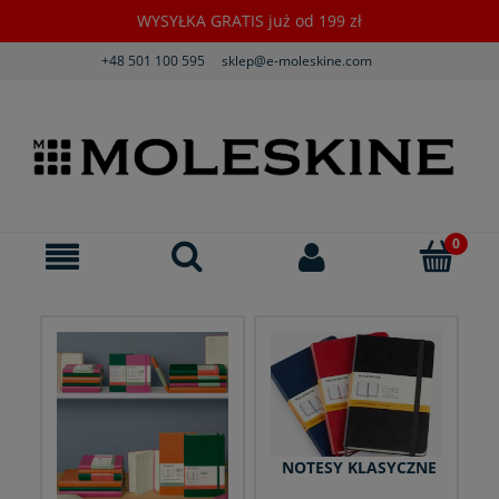
WYSYŁKA GRATIS już od 199 zł
+48 501 100 595
sklep@e-moleskine.com
NOTESY KLASYCZNE