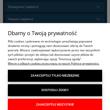
Dostępność: (wybierz)
Nowość: (wybierz)
Dbamy o Twoją prywatność
Pliki cookies i pokrewne im technologie umożliwiają poprawne
działanie strony i pomagają nam dostosować ofertę do Twoich
potrzeb. Możesz zaakceptować wykorzystanie przez nas wszystkich
tych plików i przejść do sklepu lub dostosować użycie plików do
Nie znaleziono produktów spełniających podane kryteria.
swoich preferencji, wybierając opcję "Dostosuj zgody".
Więcej o plikach cookies przeczytasz w naszej Polityce prywatności.
ZAAKCEPTUJ TYLKO NIEZBĘDNE
POMOC
DOSTOSUJ ZGODY
MOJE KONTO
INFORMACJE
ZAAKCEPTUJ WSZYSTKIE