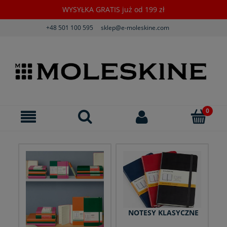
WYSYŁKA GRATIS już od 199 zł
+48 501 100 595
sklep@e-moleskine.com
NOTESY KLASYCZNE